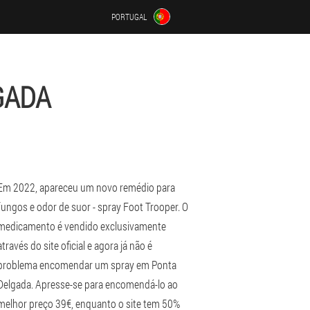
PORTUGAL
GADA
Em 2022, apareceu um novo remédio para
fungos e odor de suor - spray Foot Trooper. O
medicamento é vendido exclusivamente
através do site oficial e agora já não é
problema encomendar um spray em Ponta
Delgada. Apresse-se para encomendá-lo ao
melhor preço 39€, enquanto o site tem 50%