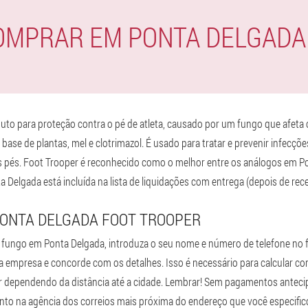
OMPRAR EM PONTA DELGADA
to para proteção contra o pé de atleta, causado por um fungo que afeta 
base de plantas, mel e clotrimazol. É usado para tratar e prevenir infecç
s pés. Foot Trooper é reconhecido como o melhor entre os análogos em 
nta Delgada está incluída na lista de liquidações com entrega (depois de re
ONTA DELGADA FOOT TROOPER
fungo em Ponta Delgada, introduza o seu nome e número de telefone no 
empresa e concorde com os detalhes. Isso é necessário para calcular com 
ar dependendo da distância até a cidade. Lembrar! Sem pagamentos anteci
nto na agência dos correios mais próxima do endereço que você especific