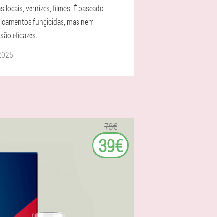
 locais, vernizes, filmes. É baseado
icamentos fungicidas, mas nem
são eficazes.
2025
78€
39€