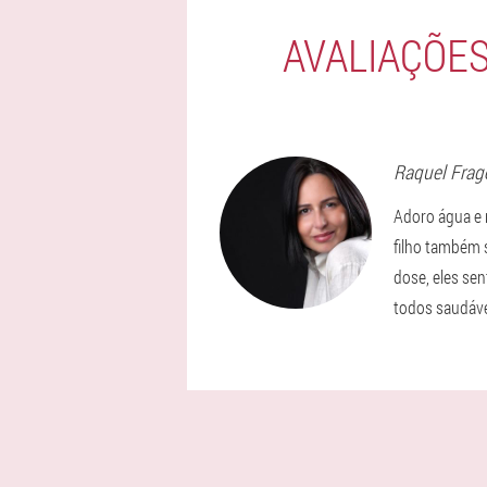
AVALIAÇÕES
Raquel
Frag
Adoro água e 
filho também 
dose, eles sen
todos saudáve