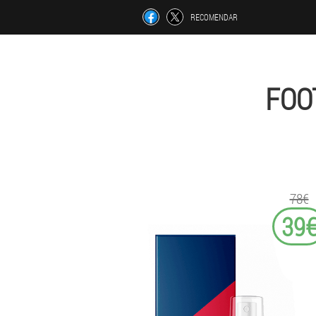
RECOMENDAR
FOO
78€
39