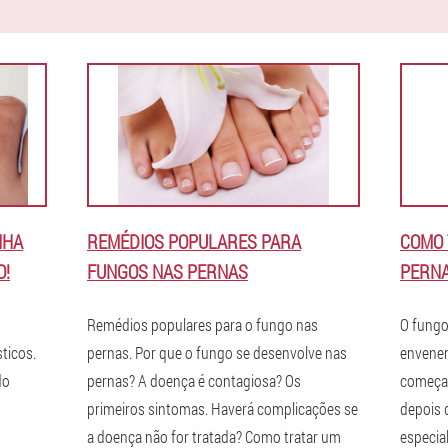
NHA
REMÉDIOS POPULARES PARA
COMO 
O!
FUNGOS NAS PERNAS
PERN
Remédios populares para o fungo nas
O fungo
sticos.
pernas. Por que o fungo se desenvolve nas
envenen
do
pernas? A doença é contagiosa? Os
começar
primeiros sintomas. Haverá complicações se
depois 
a doença não for tratada? Como tratar um
especia